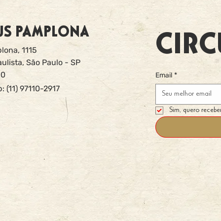
US PAMPLONA
CIRC
lona, 1115
ulista, São Paulo - SP
00
Email
*
 (11) 97110-2917
Sim, quero recebe