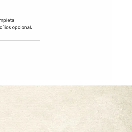
mpleta,
ílios opcional.